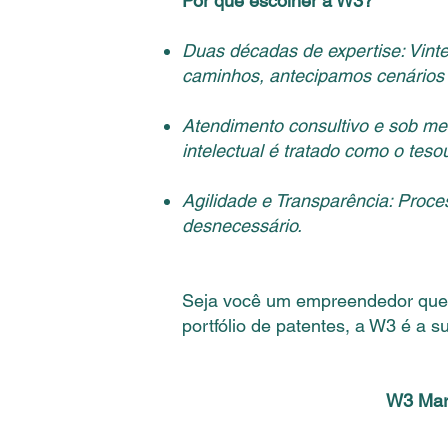
Por que escolher a W3?
Duas décadas de expertise: Vin
caminhos, antecipamos cenários 
Atendimento consultivo e sob me
intelectual é tratado como o teso
Agilidade e Transparência: Proc
desnecessário.​
Seja você um empreendedor que e
portfólio de patentes, a W3 é a s
W3 Marc