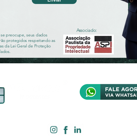
Associado:
se preocupe, seus dados
rão protegidos respeitando as
as da Lei Geral de Proteção
dados.