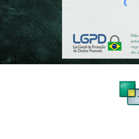
Não 
esta
regr
de 