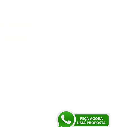
DE FORTALEZA:
mi Empresarial
shington Soares, 55
Queiroz - Fortaleza - Ceará
: 60811-341