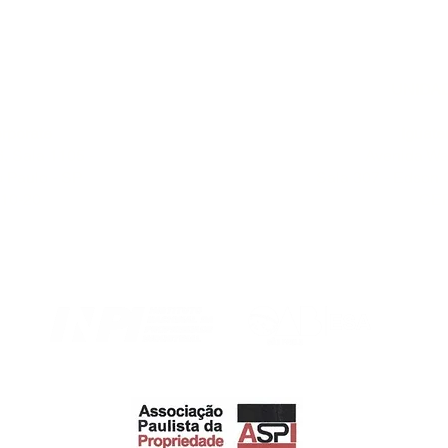
O PAULO:
UNIDA
orporate
Iguate
6, Sala 1105 -
Avenida Wa
o Paulo - SP
Sala 307 - Edson 
10-20
CEP
Em conformidade com os orgãos:
Associado: