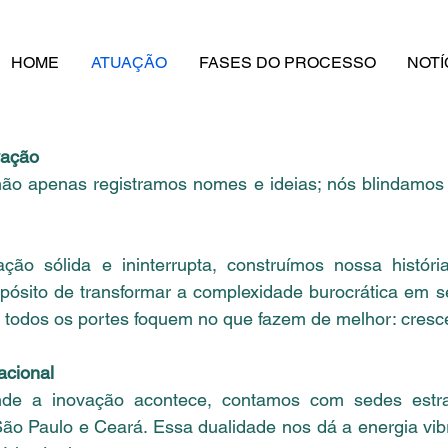
HOME
ATUAÇÃO
FASES DO PROCESSO
NOTÍ
vação
ão apenas registramos nomes e ideias; nós blindamos o
o sólida e ininterrupta, construímos nossa histór
pósito de transformar a complexidade burocrática em se
 todos os portes foquem no que fazem de melhor: cresce
acional
nde a inovação acontece, contamos com sedes estra
São Paulo e Ceará. Essa dualidade nos dá a energia vi