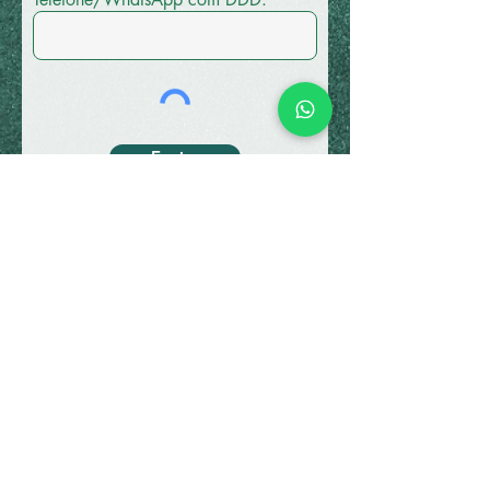
Enviar
Não se preocupe, seus dados estarão
protegidos respeitando as regras da Lei
Geral de Proteção de dados.
Associado: