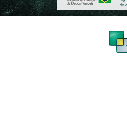
de 
UNIDADE SÃ
Paulista C