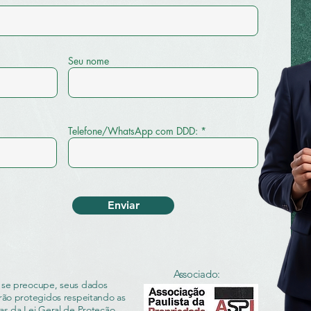
Seu nome
Telefone/WhatsApp com DDD:
Enviar
Associado:
se preocupe, seus dados
rão protegidos respeitando as
as da Lei Geral de Proteção