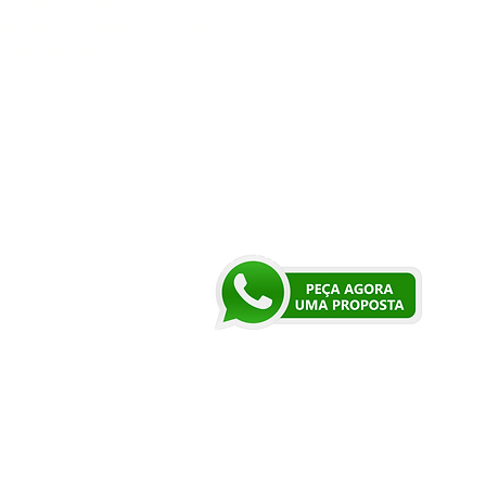
shington Soares, 55
Queiroz - Fortaleza - Ceará
: 60811-341