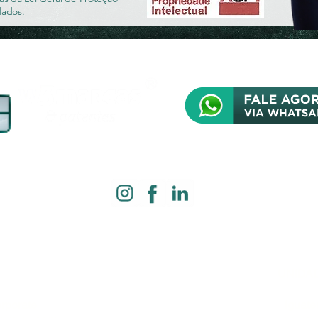
dados.
O PAULO:
UNIDA
orporate
Iguate