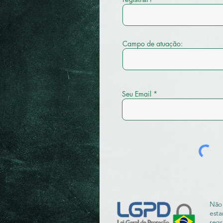
Campo de atuação:
Seu Email
Não 
esta
regr