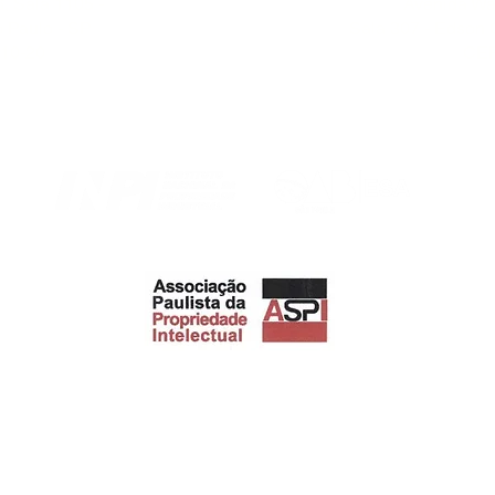
6, Sala 1105 -
Avenida Wa
o Paulo - SP
Sala 307 - Edson 
10-20
CEP
Em conformidade com os orgãos:
Associado:
2005 - 2026 ® Todos os direitos reservados ©